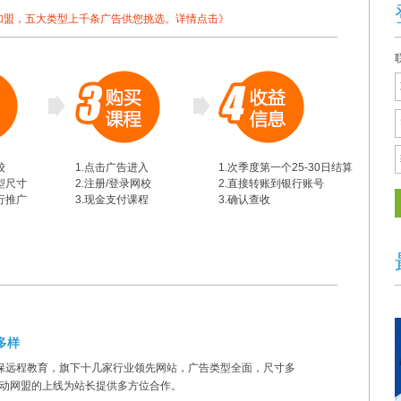
加盟，五大类型上千条广告供您挑选。
详情点击》
校
1.点击广告进入
1.次季度第一个25-30日结算
型尺寸
2.注册/登录网校
2.直接转账到银行账号
行推广
3.现金支付课程
3.确认查收
多样
保远程教育，旗下十几家行业领先网站，广告类型全面，尺寸多
移动网盟的上线为站长提供多方位合作。