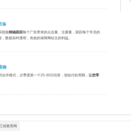
完备
系统能
精确跟踪
每个广告带来的点击量、注册量，跟踪每个学员的
程，数据实时透明，有效的保障网站主的利益。
准确
S合作模式，次季度第一个25-30日结算，缩短付款周期，
让您零
工程教育网