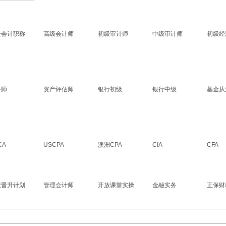
级会计职称
高级会计师
初级审计师
中级审计师
初级经
务师
资产评估师
银行初级
银行中级
基金从
CA
USCPA
澳洲CPA
CIA
CFA
业晋升计划
管理会计师
开放课堂实操
金融实务
正保财