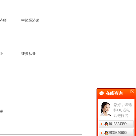
济师
中级经济师
业
证券从业
在线咨询
您好，请选
择QQ或电
税
话进行咨
询。
1013824399
2936840606