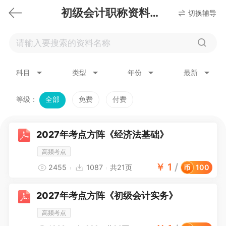
初级会计职称资料下载
切换辅导
科目
类型
年份
最新
等级：
全部
免费
付费
2027年考点方阵《经济法基础》
高频考点
￥
1
/
2455
1087
共21页
100
2027年考点方阵《初级会计实务》
高频考点