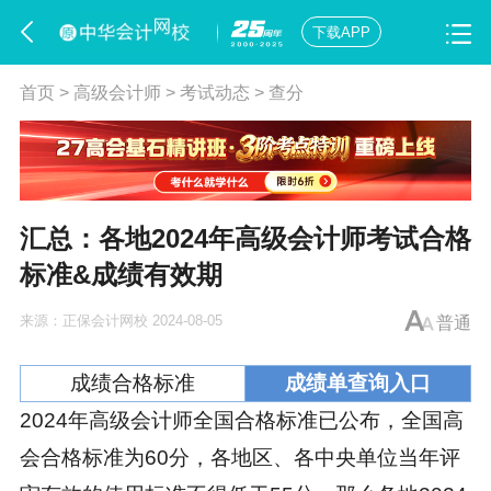
下载APP
首页
>
高级会计师
>
考试动态
>
查分
汇总：各地2024年高级会计师考试合格
标准&成绩有效期
来源：
正保会计网校
2024-08-05
普通
成绩合格标准
成绩单查询入口
2024年高级会计师全国合格标准已公布，全国高
会合格标准为60分，各地区、各中央单位当年评