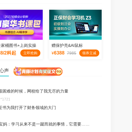
《初级会计实务》
《经济法基础》
会计概念、会计要素
法的本质与特征
伟东
侯永斌
逻辑清晰、应试性强
会计诗人，出口成相声
全家桶图书+上岗实操
赠保护壳&AI鼠标
28/2科起
6388
¥
7985
立即抢购
领券立减
试
试
心声
最困难的时候，网校给了我无尽的力量
**1721
证书为我打开了财务领域的大门
岁宝妈：学习从来不是一蹴而就的事情，它需要……
听
听