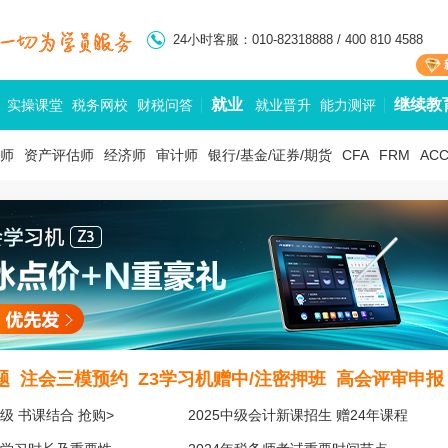
24小时客服：010-82318888 / 400 810 4588
就业
继续教
实操课堂
税务网校
财税问答
就业晋升
能力测评
师
资产评估师
经济师
审计师
银行/基金/证券/期货
CFA
FRM
AC
题
注会三模预约
Z3学习机赠中/注密押班
高会评审申报
级 书课结合 抢购>
2025中级会计新课招生 赠24年课程