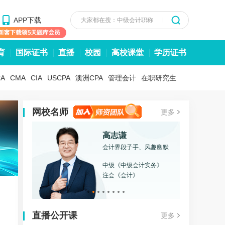
APP下载
大家都在搜：中级会计职称
育
国际证书
直播
校园
高校课堂
学历证书
CA
CMA
CIA
USCPA
澳洲CPA
管理会计
在职研究生
网校名师
更多
高志谦
会计界段子手、风趣幽默
中级《中级会计实务》
注会《会计》
直播公开课
更多