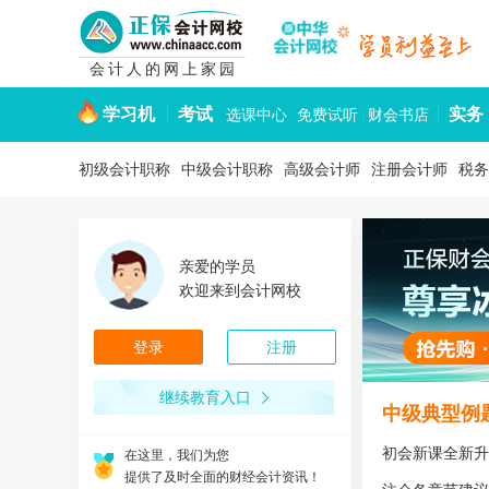
会计人的网上家园
学习机
考试
实务
选课中心
免费试听
财会书店
初级会计职称
中级会计职称
高级会计师
注册会计师
税务
亲爱的学员
欢迎来到会计网校
登录
注册
在这里，我们为您
创造可以自由发挥的会计人网上家园！
继续教育入口
中级典型例
在这里，我们为您
设计了各层次的会计教育和培训课程！
初会新课全新升
在这里，我们为您
提供了及时全面的财经会计资讯！