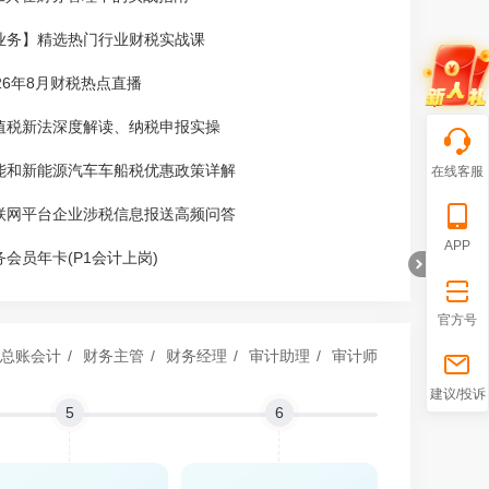
业务】精选热门行业财税实战课
026年8月财税热点直播
值税新法深度解读、纳税申报实操
能和新能源汽车车船税优惠政策详解
在线客服
联网平台企业涉税信息报送高频问答
APP
务会员年卡(P1会计上岗)
官方号
总账会计
/
财务主管
/
财务经理
/
审计助理
/
审计师
折
建议/投诉
5
6