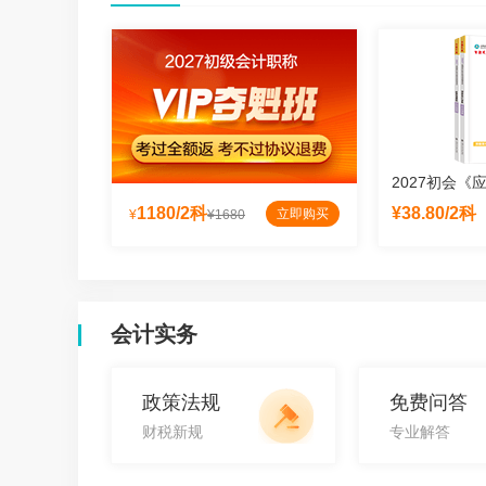
模拟卷
2027初会《官方教材》
2027初会《
¥47.70起
1180/2科
¥38.80/2科
立即购买
立即购买
立即购买
¥
¥1680
会计实务
政策法规
免费问答
财税新规
专业解答