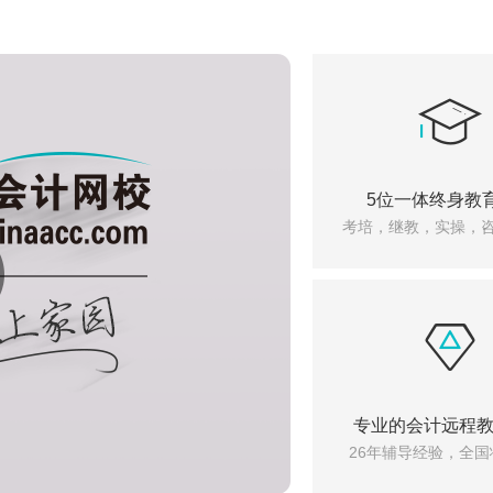
5位一体终身教
考培，继教，实操，
专业的会计远程
26年辅导经验，全