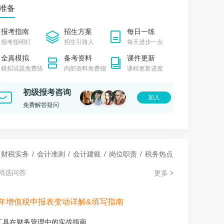
**0118
准备
收获了知识，更让我学会了如何面对挑战
报考指南
招生方案
每日一练
保会计网校中很快乐的听了每一堂课
报考指明灯
招生引路人
每天进步一点
*
全真模拟
备考资料
课件更新
模拟试题免费练
内部资料免费领
课程更新进度
岁会计小白获奖心得体会
7初会《思维导图》
2027初会《抢分试卷6+6》
初级报考咨询
5/2科
¥28.80/2科
加入
实地地学习，一切都来得及
立即购买
立即购买
免费解答疑问
生动详细的讲解，让晦涩知识变得易懂
财税实务
/
会计准则
/
会计建账
/
岗位职责
/
税务热点
精选问答
更多
6年增值税申报表变动详解&填写指南
I工具在财务管理中的实战指南