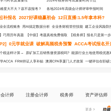
学习时长及重要性
2024年税务师考试重要时间节点
难度大不大？该不该报考？
各地2024年高级会计师评审申报时间
日起补报名
2027好课稳赢初会
12日直播:1.5年拿本科?
业全流程账务
用AI搞定数据分析
全业务财税管控技能
建工企业风险防
】巧用历年真题
【中级】考题真相免费领取
【税务师】报名只是第一步
2]
0元学就业课
破解高频税务预警
ACCA考试报名开
个税这样计算→
原矿加工后销售缴资源税吗?
能源行业土地使用税优惠
学ACCA
FRM持证人享补贴
澳洲CPA享厦门人才政策
一键评估在职硕
级会计师
注册会计师
税务师
资产评估师
更多