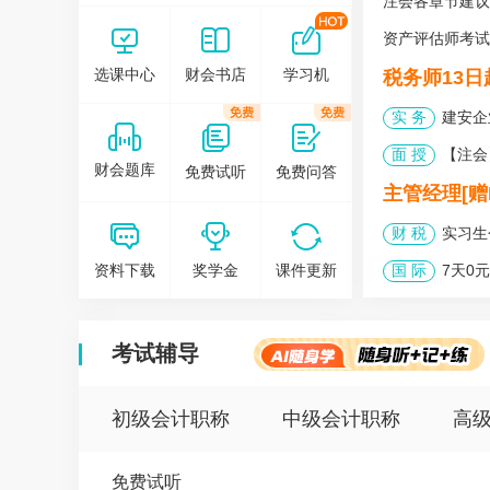
注会各章节建议
在这里，我们为您
创造可以自由发挥的会计人网上家园！
资产评估师考试
在这里，我们为您
选课中心
财会书店
学习机
税务师13
设计了各层次的会计教育和培训课程！
实 务
建安企
面 授
【注会
财会题库
免费试听
免费问答
主管经理[赠P
财 税
实习生
资料下载
奖学金
课件更新
国 际
7天0元
考试辅导
初级会计职称
中级会计职称
高
免费试听