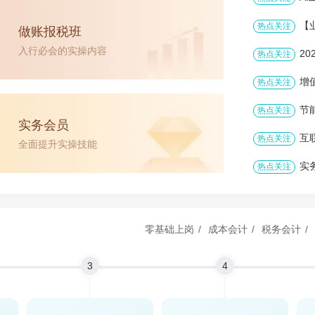
【
热点关注
做账报税班
入行必会的实操内容
2
热点关注
增
热点关注
节
热点关注
实务会员
互
热点关注
全面提升实操技能
实
热点关注
零基础上岗
/
成本会计
/
税务会计
/
3
4