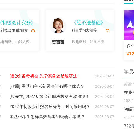
《初级会计实务》
《经济法基础》
会计概念/职能/目标
科目学习方法等
贺苗苗
张
风趣幽默、由浅入深
风趣幽默，浅显易懂
送
1
¥
试
试
学员
[首次] 备考初会 先学实务还是经济法
7
2026-08-07
美丽**
[收藏] 零基础备考初级会计有哪些优势？
7
2026-08-07
在我
[抢先学] 2027初级会计职称教材变动预测！
7
2026-08-07
152**
2027年初级会计报名后备考，时间够用吗？
7
2026-08-07
初级
零基础考生怎样高效备考初级会计考试？
7
2026-08-07
小五**
听
听
32