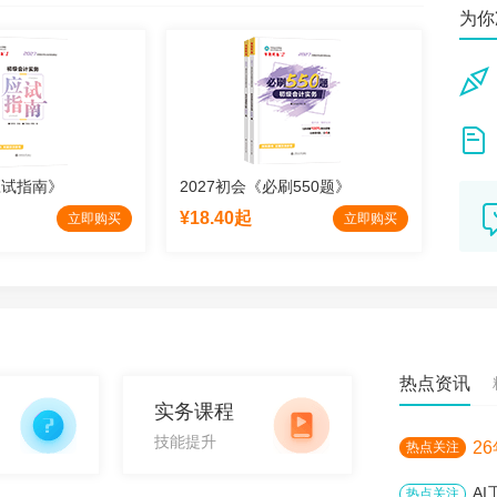
m638*
为你
不仅
sle***
在正
走在**
50
应试指南》
2027初会《必刷550题》
202
阿*
¥18.40起
¥8.5
脚踏
立即购买
立即购买
sa**
老师
热点资讯
实务课程
技能提升
2
热点关注
A
热点关注