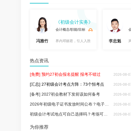
法基础》
《初级会计实务》
与特征
会计概念/职能/目标
冯雅竹
李忠魁
，出口成相声
界内邓丽君，引人入胜
试
试
热点资讯
[免费] 预约27初会报名提醒 报考不错过
2026-08-0
[汇总] 27初级会计考点方阵：73个恒考点
2026-08-0
[备考] 2027初会教材下发前该如何备考
2026-08-0
2026年初级电子证书发放时间公布？电子证书领取流程曝光！
2026-08-0
初级会计考试地点可自己选择吗？考场可以调整吗？
2026-08-0
听
听
为你推荐