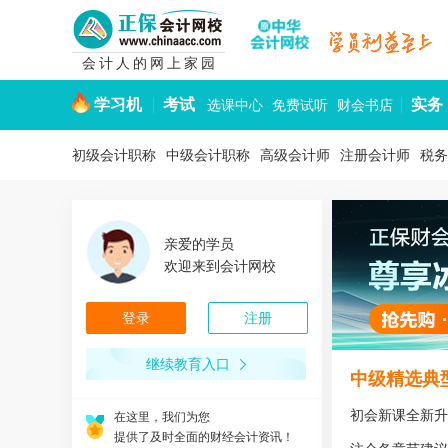
会计人的网上家园
学习机
考试
实务
选课中心
免费试听
财会书店
初级会计职称
中级会计职称
高级会计师
注册会计师
税务
亲爱的学员
欢迎来到会计网校
登录
注册
在这里，我们为您
创造可以自由发挥的会计人网上家园！
继续教育入口
中级精选典型
在这里，我们为您
设计了各层次的会计教育和培训课程！
初会新课全新升
在这里，我们为您
提供了及时全面的财经会计资讯！