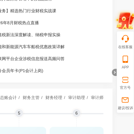
业务】精选热门行业财税实战课
026年8月财税热点直播
值税新法深度解读、纳税申报实操
能和新能源汽车车船税优惠政策详解
在线客服
联网平台企业涉税信息报送高频问答
APP
务会员年卡(P1会计上岗)
官方号
总账会计
/
财务主管
/
财务经理
/
审计助理
/
审计师
折
建议/投诉
5
6