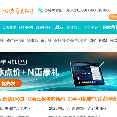
24小时客服：010-82318888 / 400 810 4588
就业
继续教
实操课堂
税务网校
财税问答
就业晋升
能力测评
师
资产评估师
经济师
审计师
银行/基金/证券/期货
CFA
FRM
AC
例题100道
注会三模考试预约
Z3学习机赠中/注密押班
级 书课结合 抢购>
2025中级会计新课招生 赠24年课程