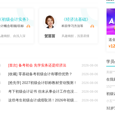
《初级会计实务》
《经济法基础》
会计概念/职能/目标
科目学习方法等
贺苗苗
张
风趣幽默、由浅入深
风趣幽默，浅显易懂
送
1
¥
试
试
学员
[首次] 备考初会 先学实务还是经济法
6
2026-08-06
美丽**
[收藏] 零基础备考初级会计有哪些优势？
6
2026-08-06
在我
[抢先学] 2027初级会计职称教材变动预测！
6
2026-08-06
152**
考下初级会计证书 但未从事会计工作也没参加继续教育 证书还有效吗？
6
2026-08-06
初级
这些考生初级会计成绩取消！2026年初级成绩合格考生速查看
6
2026-08-06
小五**
听
听
32