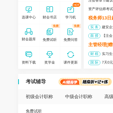
注会各章节建议
在这里，我们为您
创造可以自由发挥的会计人网上家园！
资产评估师考试
在这里，我们为您
选课中心
财会书店
学习机
税务师13
设计了各层次的会计教育和培训课程！
实 务
建安企
面 授
【注会
财会题库
免费试听
免费问答
主管经理[赠P
财 税
实习生
资料下载
奖学金
课件更新
国 际
7天0元
考试辅导
初级会计职称
中级会计职称
高
免费试听