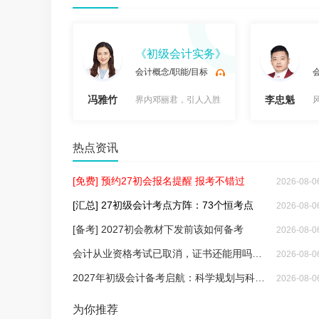
法基础》
《初级会计实务》
与特征
会计概念/职能/目标
冯雅竹
李忠魁
，出口成相声
界内邓丽君，引人入胜
试
试
热点资讯
[免费] 预约27初会报名提醒 报考不错过
2026-08-0
[汇总] 27初级会计考点方阵：73个恒考点
2026-08-0
[备考] 2027初会教材下发前该如何备考
2026-08-0
会计从业资格考试已取消，证书还能用吗？要考初级会计吗？
2026-08-0
2027年初级会计备考启航：科学规划与科目策略揭秘
2026-08-0
听
听
为你推荐