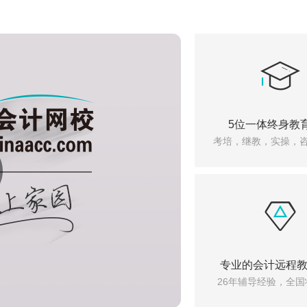
5位一体终身教
考培，继教，实操，
专业的会计远程
26年辅导经验，全