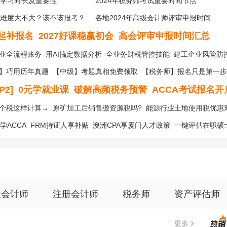
学习时长及重要性
2024年税务师考试重要时间节点
难度大不大？该不该报考？
各地2024年高级会计师评审申报时间
日起补报名
2027好课稳赢初会
高会评审申报时间汇总
业全流程账务
用AI搞定数据分析
全业务财税管控技能
建工企业风险防
】巧用历年真题
【中级】考题真相免费领取
【税务师】报名只是第一步
2]
0元学就业课
破解高频税务预警
ACCA考试报名开
个税这样计算→
原矿加工后销售缴资源税吗?
能源行业土地使用税优惠
学ACCA
FRM持证人享补贴
澳洲CPA享厦门人才政策
一键评估在职硕
级会计师
注册会计师
税务师
资产评估师
更多