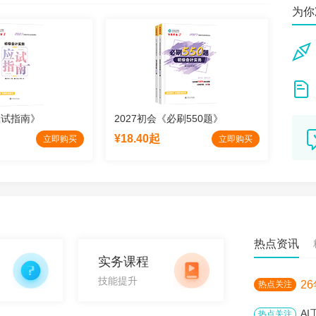
m638*
为你
不仅
sle***
在正
走在**
50
应试指南》
2027初会《必刷550题》
202
阿*
¥18.40起
¥8.5
脚踏
立即购买
立即购买
sa**
老师
热点资讯
实务课程
技能提升
2
热点关注
A
热点关注