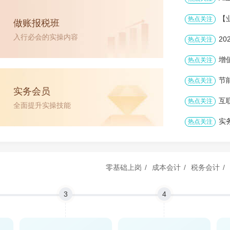
【
热点关注
做账报税班
入行必会的实操内容
2
热点关注
增
热点关注
节
热点关注
实务会员
互
热点关注
全面提升实操技能
实
热点关注
零基础上岗
/
成本会计
/
税务会计
/
3
4