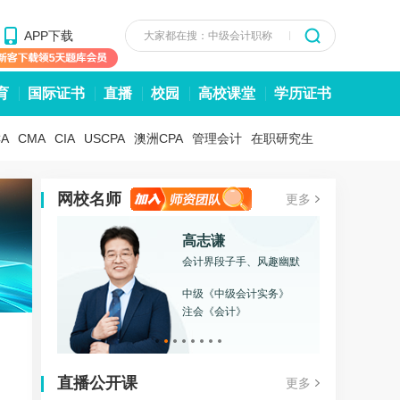
APP下载
大家都在搜：中级会计职称
育
国际证书
直播
校园
高校课堂
学历证书
CA
CMA
CIA
USCPA
澳洲CPA
管理会计
在职研究生
网校名师
更多
高志谦
会计界段子手、风趣幽默
中级《中级会计实务》
注会《会计》
直播公开课
更多