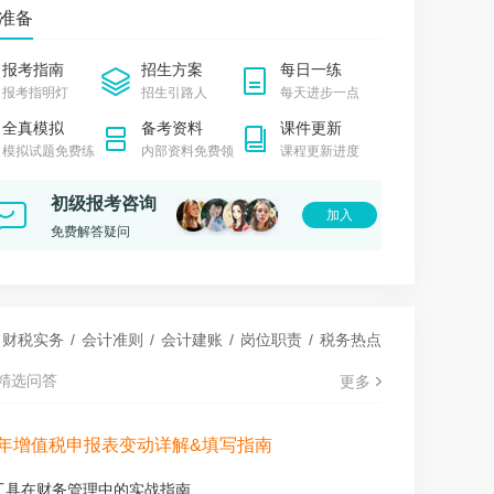
**0118
准备
收获了知识，更让我学会了如何面对挑战
报考指南
招生方案
每日一练
保会计网校中很快乐的听了每一堂课
报考指明灯
招生引路人
每天进步一点
*
全真模拟
备考资料
课件更新
模拟试题免费练
内部资料免费领
课程更新进度
岁会计小白获奖心得体会
7初会《思维导图》
2027初会《抢分试卷6+6》
初级报考咨询
5/2科
¥28.80/2科
加入
实地地学习，一切都来得及
立即购买
立即购买
免费解答疑问
生动详细的讲解，让晦涩知识变得易懂
财税实务
/
会计准则
/
会计建账
/
岗位职责
/
税务热点
精选问答
更多
6年增值税申报表变动详解&填写指南
I工具在财务管理中的实战指南