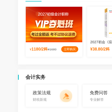
模拟卷
2027初会《官方教材》
2027初会《
¥47.70起
1180/2科
¥38.80/2科
立即购买
立即购买
立即购买
¥
¥1680
会计实务
政策法规
免费问答
财税新规
专业解答